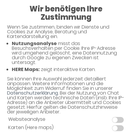
Wir benötigen Ihre
08:30 - 12:30
Zustimmung
Murgtal-Apotheke
Wenn Sie zustimmen, binden wir Dienste und
Cookies zur Analyse, Beratung und
Kartendarstellung ein.
Nutzungsanalyse
misst das
Besuchsverhalten per Cookie. Ihre IP-Adresse
Unverbindliche Arzneimittel-
wird umgehend gelöscht, eine Datennutzung
durch Google zu eigenen Zwecken ist
Reservierung
untersagt.
HERE Maps:
zeigt interaktive Karten.
Murgtal-Apotheke
Gottlieb-Klumpp-Str. 12, 76593 Gernsbach
Sie können Ihre Auswahl jederzeit detailliert
anpassen. Weitere Informationen und die
Möglichkeit zum Widerruf finden Sie in unserer
Eine Bearbeitung und Abholung der unverbindlichen
Datenschutzerklärung
. Bei der Nutzung von Chat
Arzneimittel-Reservierung ist nur während der
und Karten werden technische Daten (insb. Ihre IP-
Öffnungszeiten möglich.
Adresse) an die Anbieter übermittelt und Cookies
gesetzt. Hierfür gelten die Datenschutzhinweise
der jeweiligen Anbieter.
Websiteanalyse
Karten (Here maps)